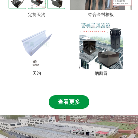
定制天沟
铝合金封檐板
天沟
烟囱冒
查看更多