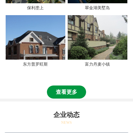
保利垄上
翠金湖美墅岛
东方普罗旺斯
富力丹麦小镇
查看更多
企业动态
NEWS