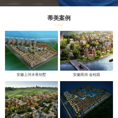
蒂美案例
CASE
安徽上河水香别墅
安徽雨润·金桂园