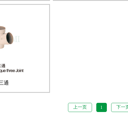
三通
上一页
下一
1