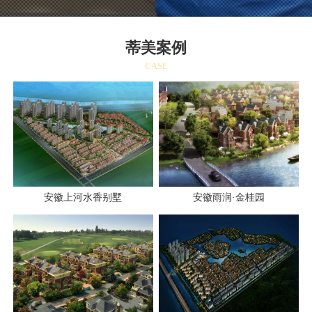
蒂美案例
CASE
安徽上河水香别墅
安徽雨润·金桂园