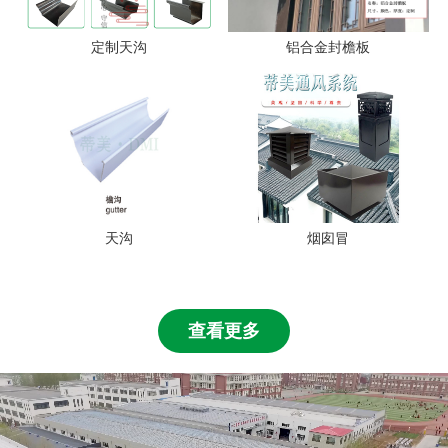
定制天沟
铝合金封檐板
天沟
烟囱冒
查看更多