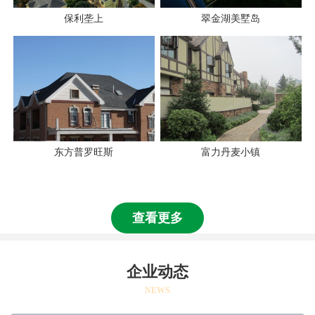
保利垄上
翠金湖美墅岛
东方普罗旺斯
富力丹麦小镇
查看更多
企业动态
NEWS