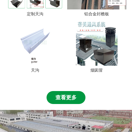
定制天沟
铝合金封檐板
天沟
烟囱冒
查看更多