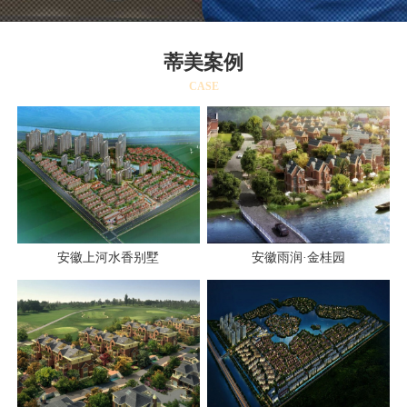
蒂美案例
CASE
安徽上河水香别墅
安徽雨润·金桂园