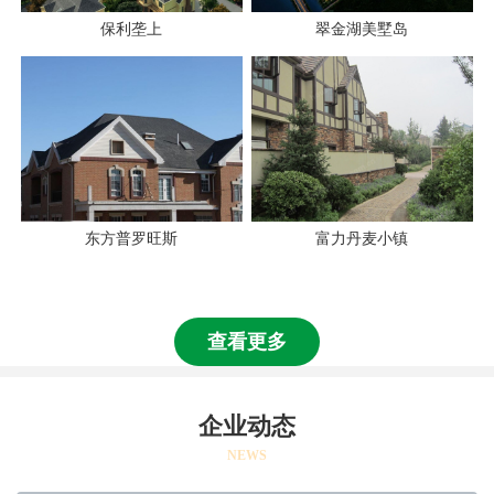
保利垄上
翠金湖美墅岛
东方普罗旺斯
富力丹麦小镇
查看更多
企业动态
NEWS